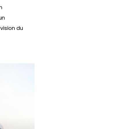
n
un
rvision du