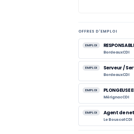
OFFRES D'EMPLOI
RESPONSABLE
EMPLOI
Bordeaux
CDI
Serveur / Se
EMPLOI
Bordeaux
CDI
PLONGEUSE 
EMPLOI
Mérignac
CDI
Agent de net
EMPLOI
Le Bouscat
CDI