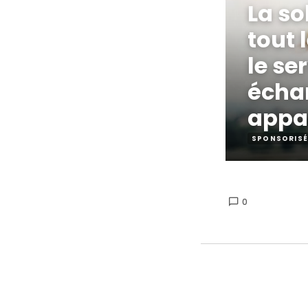
La so
tout 
le se
écha
appa
SPONSORISÉ
0