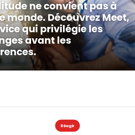
litude ne convient pas à
le monde. Découvrez Meet,
rvice qui privilégie les
nges avant les
rences.
Réagir