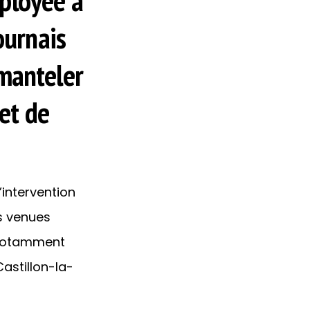
éployée à
ournais
émanteler
et de
’intervention
s venues
, notamment
astillon-la-