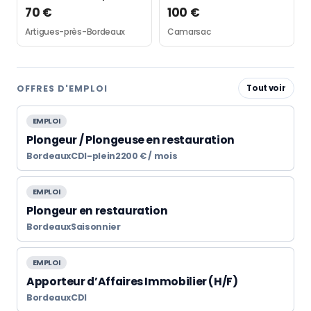
70 €
100 €
Artigues-près-Bordeaux
Camarsac
OFFRES D'EMPLOI
Tout voir
EMPLOI
Plongeur / Plongeuse en restauration
Bordeaux
CDI-plein
2200 € / mois
EMPLOI
Plongeur en restauration
Bordeaux
Saisonnier
EMPLOI
Apporteur d’Affaires Immobilier (H/F)
Bordeaux
CDI