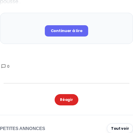
poussé
Continuer à lire
0
Réagir
PETITES ANNONCES
Tout voir