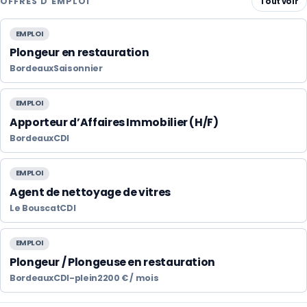
OFFRES D'EMPLOI
Tout voir
EMPLOI
Plongeur en restauration
Bordeaux
Saisonnier
EMPLOI
Apporteur d’Affaires Immobilier (H/F)
Bordeaux
CDI
EMPLOI
Agent de nettoyage de vitres
Le Bouscat
CDI
EMPLOI
Plongeur / Plongeuse en restauration
Bordeaux
CDI-plein
2200 € / mois