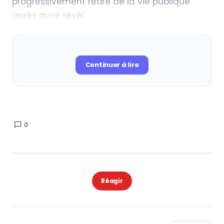
progressivement retiré de la vie publique
après avoir révél
Continuer à lire
0
Réagir