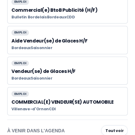
EMPLOI
Commercial(e) BtoB Publicité (H/F)
Bulletin Bordelais
Bordeaux
CDD
EMPLOI
Aide Vendeur(se) de Glaces H/F
Bordeaux
Saisonnier
EMPLOI
Vendeur(se) de Glaces H/F
Bordeaux
Saisonnier
EMPLOI
COMMERCIAL(E) VENDEUR(SE) AUTOMOBILE
Villenave-d'Ornon
CDI
À VENIR DANS L'AGENDA
Tout voir